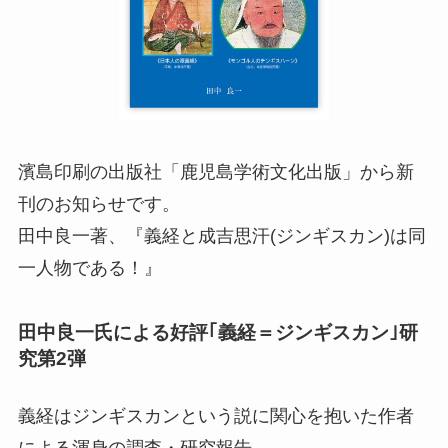
濱島印刷の出版社「鹿児島学術文化出版」から新
刊のお知らせです。
田中良一著、『義経と成吉思汗(ジンギスカン)は同
一人物である！』
田中良一氏による好評｢義経＝ジンギスカン｣研
究第2弾
義経はジンギスカンという説に関心を抱いた作者
による渾身の調査・研究報告。