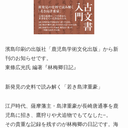
濱島印刷の出版社「鹿児島学術文化出版」から新
刊のお知らせです。
東條広光氏 編著『林梅卿日記』
新発見の史料で読み解く「若き島津重豪」
江戸時代、薩摩藩主・島津重豪が長崎唐通事を鹿
児島に招き、鷹狩りや犬追物でもてなした−。
その貴重な記録を残すのが林梅卿の日記です。海